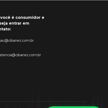
 você é consumidor e
seja entrar em
ntato:
sac@cibanez.com.br
istencia@cibanez.com.br