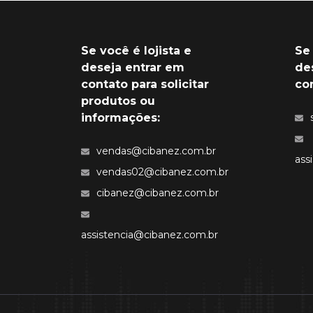
Se você é lojista e
Se
deseja entrar em
de
contato para solicitar
co
produtos ou
informações:
vendas@cibanez.com.br
ass
vendas02@cibanez.com.br
cibanez@cibanez.com.br
assistencia@cibanez.com.br