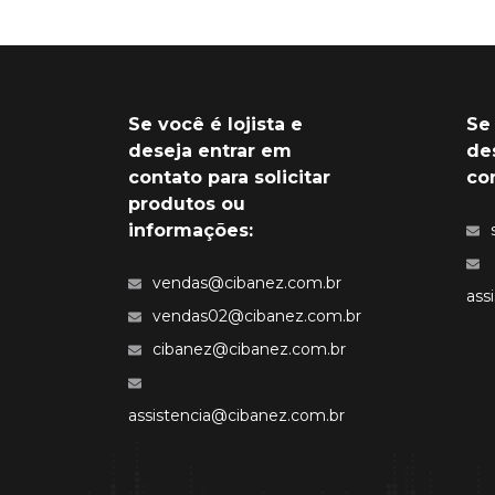
Se você é lojista e
Se
deseja entrar em
de
contato para solicitar
co
produtos ou
informações:
vendas@cibanez.com.br
ass
vendas02@cibanez.com.br
cibanez@cibanez.com.br
assistencia@cibanez.com.br