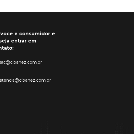
 você é consumidor e
seja entrar em
ntato:
sac@cibanez.com.br
istencia@cibanez.com.br