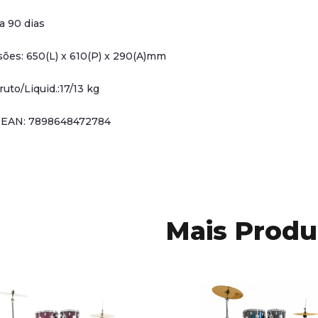
a 90 dias
ões: 650(L) x 610(P) x 290(A)mm
uto/Liquid.:17/13 kg
 EAN: 7898648472784
Mais Produ