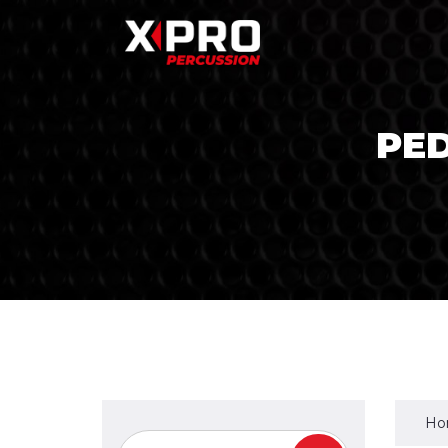
PED
Ho