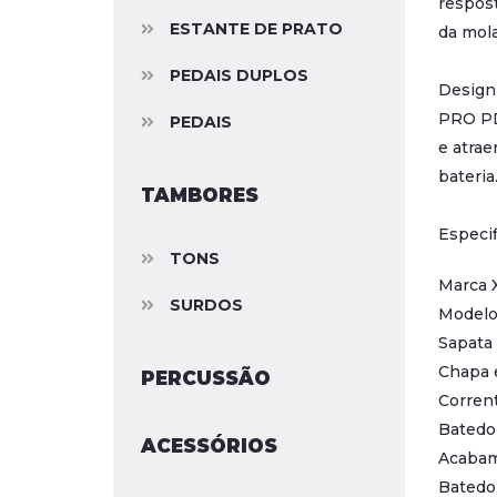
respost
ESTANTE DE PRATO
da mola
PEDAIS DUPLOS
Design 
PRO PD
PEDAIS
e atrae
bateria
TAMBORES
Especif
TONS
Marca 
SURDOS
Modelo 
Sapata 
Chapa e
PERCUSSÃO
Corren
Batedo
ACESSÓRIOS
Acabam
Batedor