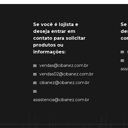
Se você é lojista e
Se
deseja entrar em
de
contato para solicitar
co
produtos ou
informações:
vendas@cibanez.com.br
ass
vendas02@cibanez.com.br
cibanez@cibanez.com.br
assistencia@cibanez.com.br