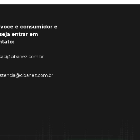
 você é consumidor e
seja entrar em
ntato:
sac@cibanez.com.br
istencia@cibanez.com.br