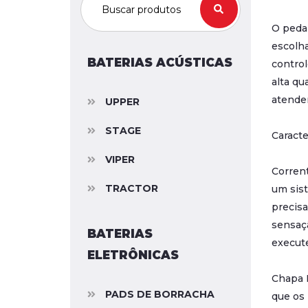
O peda
escolha
BATERIAS ACÚSTICAS
control
alta qu
atende
UPPER
STAGE
Caracte
VIPER
Corren
TRACTOR
um sis
precisa
sensaç
BATERIAS
execut
ELETRÔNICAS
Chapa E
PADS DE BORRACHA
que os