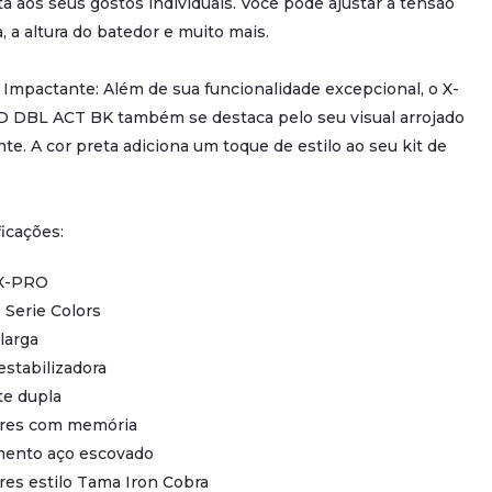
a aos seus gostos individuais. Você pode ajustar a tensão
, a altura do batedor e muito mais.
Impactante: Além de sua funcionalidade excepcional, o X-
 DBL ACT BK também se destaca pelo seu visual arrojado
nte. A cor preta adiciona um toque de estilo ao seu kit de
.
icações:
X-PRO
Serie Colors
larga
stabilizadora
te dupla
res com memória
ento aço escovado
es estilo Tama Iron Cobra