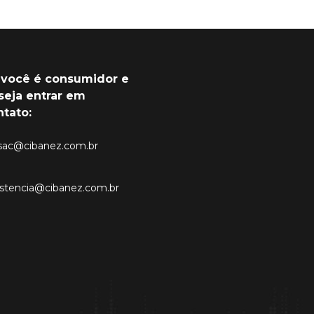
 você é consumidor e
seja entrar em
ntato:
sac@cibanez.com.br
istencia@cibanez.com.br