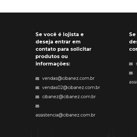
Se você é lojista e
Se
deseja entrar em
de
contato para solicitar
co
produtos ou
informações:
vendas@cibanez.com.br
ass
vendas02@cibanez.com.br
cibanez@cibanez.com.br
assistencia@cibanez.com.br