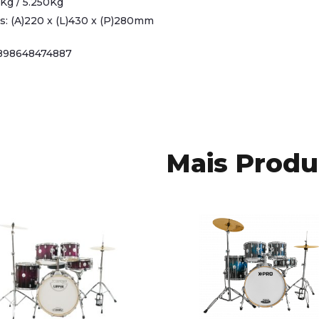
Kg / 5.250Kg
s: (A)220 x (L)430 x (P)280mm
898648474887
Mais Produ