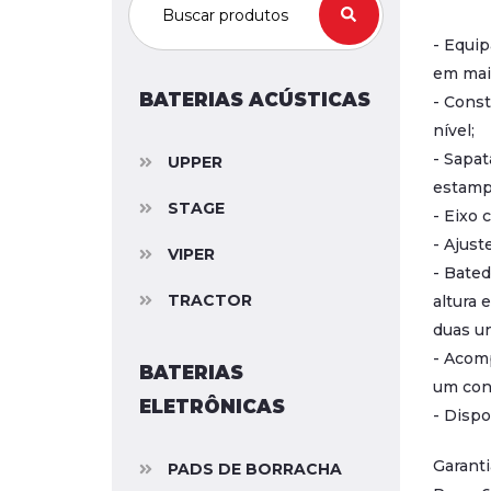
- Equip
em maio
BATERIAS ACÚSTICAS
- Const
nível;
- Sapat
UPPER
estampa
STAGE
- Eixo 
- Ajust
VIPER
- Bate
TRACTOR
altura 
duas un
- Acom
BATERIAS
um conj
ELETRÔNICAS
- Dispo
Garanti
PADS DE BORRACHA