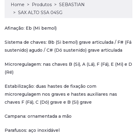
Home
Produtos
SEBASTIAN
SAX ALTO SSA 04SG
Afinação: Eb (Mi bemol)
Sistema de chaves: Bb (Si bemol) grave articulada / F# (Fá
sustenido) agudo / C# (Dó sustenido) grave articulada
Microregulagem: nas chaves B (Si), A (Lá), F (Fá), E (Mi) e D
(Ré)
Estabilização: duas hastes de fixação com
microregulagem nos graves e hastes auxiliares nas
chaves F (Fá), C (Dó) grave e B (Si) grave
Campana: ornamentada a mão
Parafusos: aço inoxidável