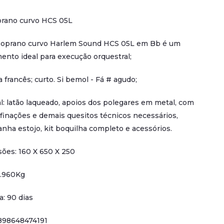
prano curvo HCS 05L
Soprano curvo Harlem Sound HCS 05L em Bb é um
ento ideal para execução orquestral;
 francês; curto. Si bemol - Fá # agudo;
l: latão laqueado, apoios dos polegares em metal, com
finações e demais quesitos técnicos necessários,
ha estojo, kit boquilha completo e acessórios.
ões: 160 X 650 X 250
2.960Kg
a: 90 dias
898648474191