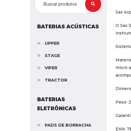
Sax so
O Sax 
BATERIAS ACÚSTICAS
instrum
UPPER
Sistema
STAGE
Materia
micro a
VIPER
acompan
TRACTOR
Dimens
BATERIAS
Peso: 
ELETRÔNICAS
Garanti
PADS DE BORRACHA
EAN: 7