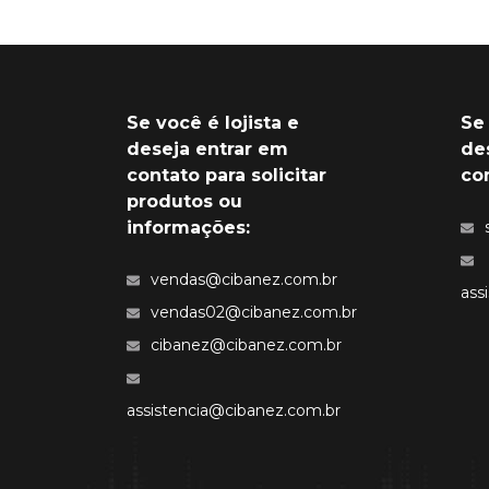
Se você é lojista e
Se
deseja entrar em
de
contato para solicitar
co
produtos ou
informações:
vendas@cibanez.com.br
ass
vendas02@cibanez.com.br
cibanez@cibanez.com.br
assistencia@cibanez.com.br