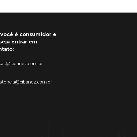
 você é consumidor e
seja entrar em
ntato:
sac@cibanez.com.br
istencia@cibanez.com.br