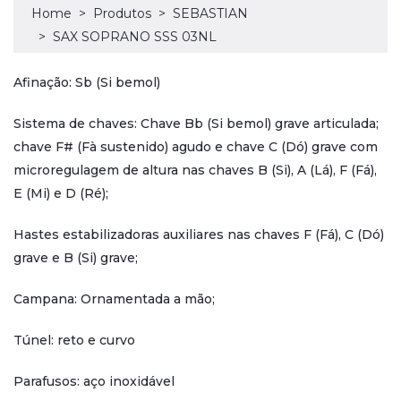
Home
Produtos
SEBASTIAN
SAX SOPRANO SSS 03NL
Afinação: Sb (Si bemol)
Sistema de chaves: Chave Bb (Si bemol) grave articulada;
chave F# (Fà sustenido) agudo e chave C (Dó) grave com
microregulagem de altura nas chaves B (Si), A (Lá), F (Fá),
E (Mi) e D (Ré);
Hastes estabilizadoras auxiliares nas chaves F (Fá), C (Dó)
grave e B (Si) grave;
Campana: Ornamentada a mão;
Túnel: reto e curvo
Parafusos: aço inoxidável