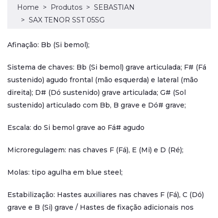
Home
Produtos
SEBASTIAN
SAX TENOR SST 05SG
Afinação: Bb (Si bemol);
Sistema de chaves: Bb (Si bemol) grave articulada; F# (Fá
sustenido) agudo frontal (mão esquerda) e lateral (mão
direita); D# (Dó sustenido) grave articulada; G# (Sol
sustenido) articulado com Bb, B grave e Dó# grave;
Escala: do Si bemol grave ao Fá# agudo
Microregulagem: nas chaves F (Fá), E (Mi) e D (Ré);
Molas: tipo agulha em blue steel;
Estabilização: Hastes auxiliares nas chaves F (Fá), C (Dó)
grave e B (Si) grave / Hastes de fixação adicionais nos