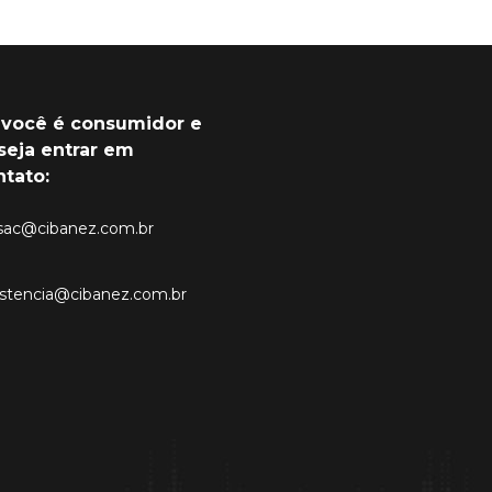
 você é consumidor e
seja entrar em
ntato:
sac@cibanez.com.br
istencia@cibanez.com.br