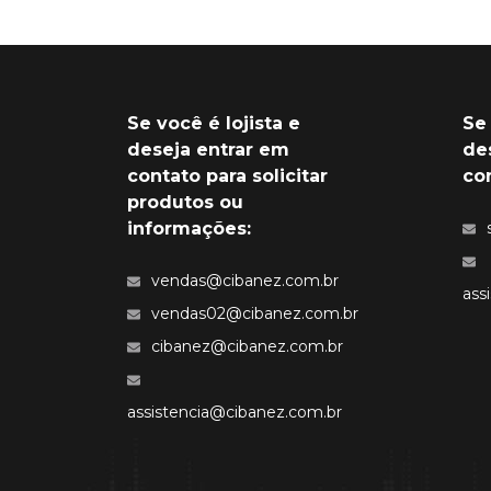
Se você é lojista e
Se
deseja entrar em
de
contato para solicitar
co
produtos ou
informações:
vendas@cibanez.com.br
ass
vendas02@cibanez.com.br
cibanez@cibanez.com.br
assistencia@cibanez.com.br