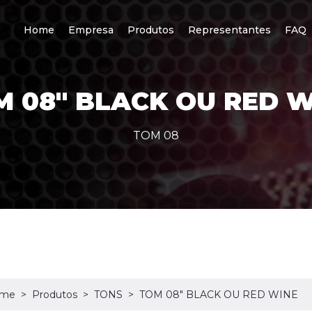
Home
Empresa
Produtos
Representantes
FAQ
M 08" BLACK OU RED W
TOM 08
me
Produtos
TONS
TOM 08" BLACK OU RED WINE