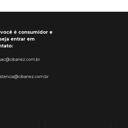
 você é consumidor e
seja entrar em
ntato:
sac@cibanez.com.br
istencia@cibanez.com.br