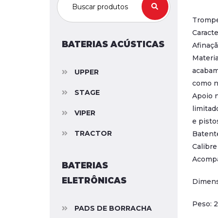
Tromp
Caracte
BATERIAS ACÚSTICAS
Afinaç
Materia
acabam
UPPER
como na
STAGE
Apoio n
limitad
VIPER
e pisto
TRACTOR
Batente
Calibr
Acompa
BATERIAS
ELETRÔNICAS
Dimens
Peso: 
PADS DE BORRACHA