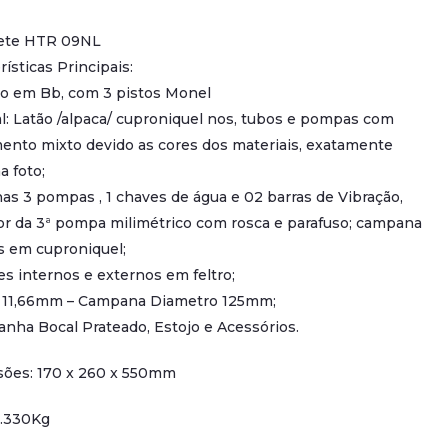
ete HTR 09NL
rísticas Principais:
ão em Bb, com 3 pistos Monel
l: Latão /alpaca/ cuproniquel nos, tubos e pompas com
ento mixto devido as cores dos materiais, exatamente
 foto;
as 3 pompas , 1 chaves de água e 02 barras de Vibração,
or da 3ª pompa milimétrico com rosca e parafuso; campana
s em cuproniquel;
s internos e externos em feltro;
e 11,66mm – Campana Diametro 125mm;
nha Bocal Prateado, Estojo e Acessórios.
ões: 170 x 260 x 550mm
2.330Kg