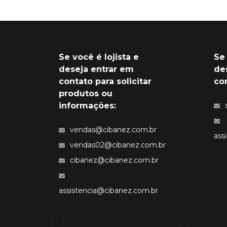
Se você é lojista e
Se
deseja entrar em
de
contato para solicitar
co
produtos ou
informações:
vendas@cibanez.com.br
ass
vendas02@cibanez.com.br
cibanez@cibanez.com.br
assistencia@cibanez.com.br