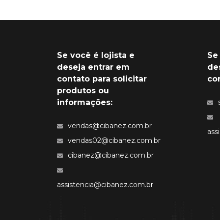
Se você é lojista e
Se
deseja entrar em
de
contato para solicitar
co
produtos ou
informações:
vendas@cibanez.com.br
ass
vendas02@cibanez.com.br
cibanez@cibanez.com.br
assistencia@cibanez.com.br