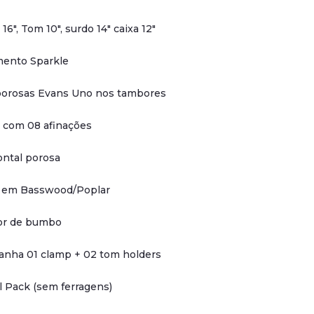
6", Tom 10", surdo 14" caixa 12"
ento Sparkle
porosas Evans Uno nos tambores
com 08 afinações
ontal porosa
 em Basswood/Poplar
or de bumbo
nha 01 clamp + 02 tom holders
l Pack (sem ferragens)