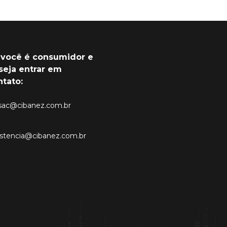
 você é consumidor e
seja entrar em
ntato:
sac@cibanez.com.br
istencia@cibanez.com.br